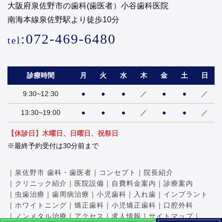
大阪府泉佐野市の歯科(歯医者）小谷歯科医院
南海本線泉佐野駅より徒歩10分
:072-469-6480
tel
診療時間
月
火
水
木
金
土
日
9:30~12:30
●
●
●
／
●
●
／
13:30~19:00
●
●
●
／
●
●
／
【休診日】木曜日、日曜日、祝祭日
※最終予約受付は30分前まで
｜
泉佐野市 歯科・歯医者
｜
コンセプト
｜
院長紹介
｜
クリニック紹介
｜
医院設備
｜
自費料金案内
｜
診療案内
｜
虫歯治療
｜
歯周病治療
｜
小児歯科
｜
入れ歯
｜
インプラント
｜
ホワイトニング
｜
矯正歯科
｜
小児矯正歯科
｜
口腔外科
｜
ノンメタル治療
｜
アクセス
｜
求人情報
｜
サイトマップ
｜