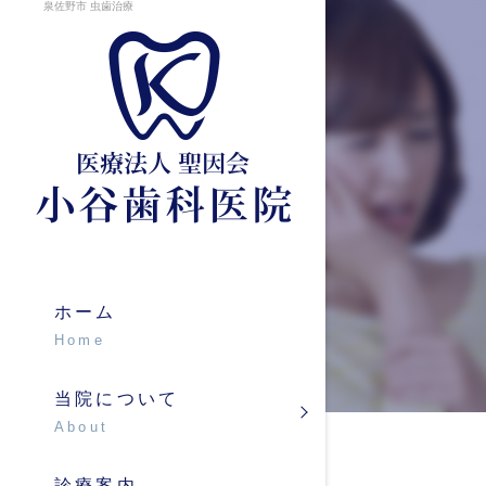
泉佐野市 虫歯治療
コンセプト
虫歯治療
院長紹介
歯周病治療
クリニック
小児歯科
入れ歯
ホーム
Home
インプラン
当院について
ホワイトニ
About
診療案内
矯正歯科