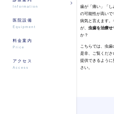
歯が「痛い」「し
Information
の可能性が高いで
小児矯正
医院設備
病気と言えます。
Equipment
が、
虫歯を治療せ
口腔外科
か？
料金案内
ノンメタル
こちらでは、虫歯
Price
是非、ご覧くださ
提供できるように
アクセス
さい。
Access