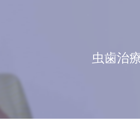
虫歯治
紹介
ト
ング